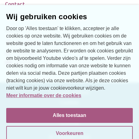
Contact
Over Vogellanden
Wij gebruiken cookies
Door op 'Alles toestaan' te klikken, accepteer je alle
Social
cookies op onze website. Wij gebruiken cookies om de
Facebook
website goed te laten functioneren en om het gebruik van
de website te analyseren. Er worden ook cookies gebruikt
LinkedIn
om bijvoorbeeld Youtube video's af te spelen. Verder zijn
YouTube
cookies nodig om informatie van onze website te kunnen
delen via social media. Deze partijen plaatsen cookies
(tracking cookies) via onze website. Als je deze cookies
niet wilt kun je jouw cookievoorkeur wijzigen.
Toegankelijkheid
Meer informatie over de cookies
Cookies
Disclaimer
Alles toestaan
Sitemap
Voorkeuren
© Copyright 2026