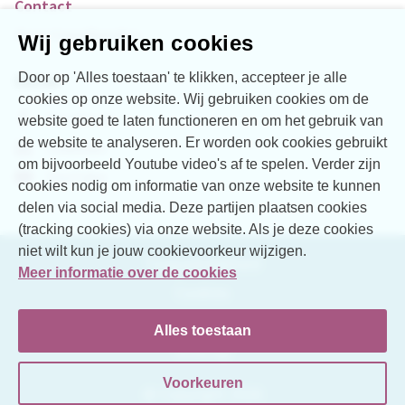
Contact
Over Vogellanden
Wij gebruiken cookies
Door op 'Alles toestaan' te klikken, accepteer je alle
Social
cookies op onze website. Wij gebruiken cookies om de
Facebook
website goed te laten functioneren en om het gebruik van
de website te analyseren. Er worden ook cookies gebruikt
LinkedIn
om bijvoorbeeld Youtube video's af te spelen. Verder zijn
YouTube
cookies nodig om informatie van onze website te kunnen
delen via social media. Deze partijen plaatsen cookies
(tracking cookies) via onze website. Als je deze cookies
niet wilt kun je jouw cookievoorkeur wijzigen.
Toegankelijkheid
Meer informatie over de cookies
Cookies
Disclaimer
Alles toestaan
Sitemap
Voorkeuren
© Copyright 2026