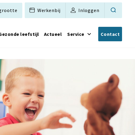
grootte
Werkenbij
Inloggen
Gezonde leefstijl
Actueel
Service
Contact