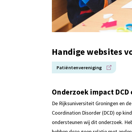
Handige websites v
Patiëntenvereniging
Onderzoek impact DCD o
De Rijksuniversiteit Groningen en d
Coordination Disorder (DCD) op kin
ondersteunen wij dit onderzoek. He
hebben deze geen relatie met andere 