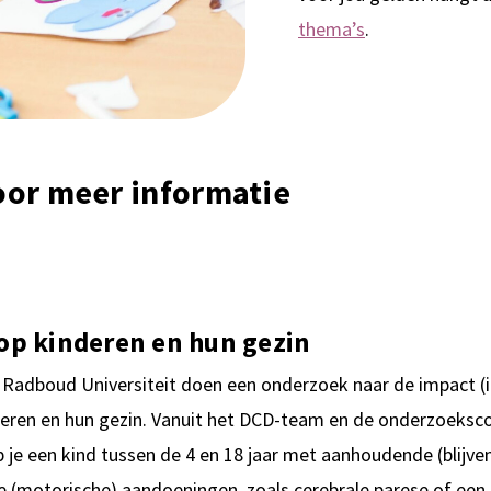
thema’s
.
oor meer informatie
p kinderen en hun gezin
e Radboud Universiteit doen een onderzoek naar de impact 
deren en hun gezin. Vanuit het DCD-team en de onderzoeksc
b je een kind tussen de 4 en 18 jaar met aanhoudende (blij
(motorische) aandoeningen, zoals cerebrale parese of een sp