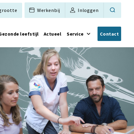
grootte
Werkenbij
Inloggen
Gezonde leefstijl
Actueel
Service
Contact