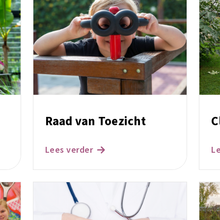
Raad van Toezicht
C
Lees verder
L