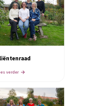
liëntenraad
ees verder