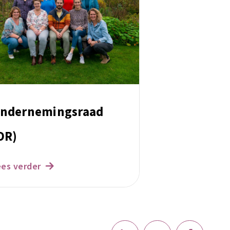
ndernemingsraad
OR)
ees verder